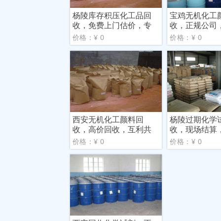
杨陵库存积压化工品回
宝鸡无机化工
收，免费上门估价，专
收，正规公司
业信
市场
价格：¥ 0
价格：¥ 0
西安无机化工颜料回
杨陵过期化学
收，高价回收，互利共
收，现场结算
赢
保障
价格：¥ 0
价格：¥ 0