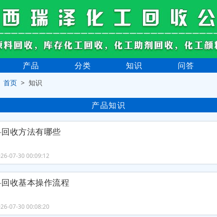
产品
分类
知识
问答
>
首页
> 知识
产品知识
料回收方法有哪些
6-07-30 00:09:12
料回收基本操作流程
6-07-30 00:08:20